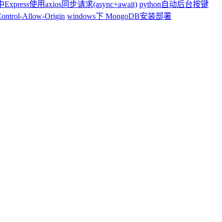
s中Express使用axios同步请求(async+await)
python自动后台按键
ontrol-Allow-Origin
windows下 MongoDB安装部署