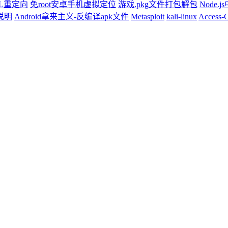
RL重定向
免root安卓手机虚拟定位
游戏.pkg文件打包解包
Node.j
构说明
Android拿来主义-反编译apk文件
Metasploit
kali-linux
Access-C