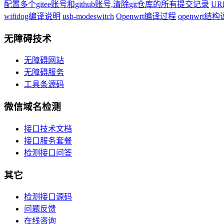
配置多个gitee账号和github账号,清除git仓库的所有提交记录
U
wifidog编译说明
usb-modeswitch
Openwrt编译过程
openwrt结
无障碍技术
无障碍网站
无障碍服务
工具条源码
微信域名检测
接口技术文档
接口服务套餐
检测接口问答
其它
检测接口源码
问题反馈
在线咨询