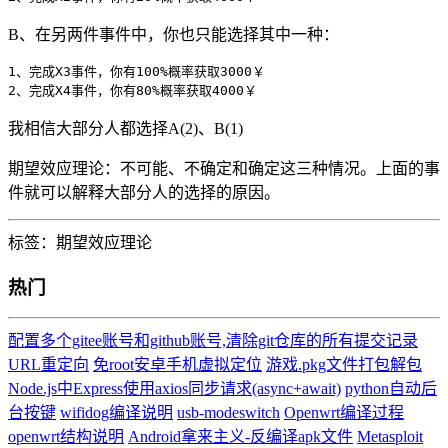
B、在另两件事件中，你也只能选择其中一种：
1
、完成X3事件，你有
100
%概率获取
3000
2
、完成X4事件，你有
80
%概率获取
4000
我相信大部分人都选择A(2)、B(1)
期望效应理论：不可能、不确定和确定这三种情况。上面的事
件就可以解释大部分人的选择的原因。
标签：
期望效应理论
热门
配置多个gitee账号和github账号,清除git仓库的所有提交记录
URL重定向
免root安卓手机虚拟定位
游戏.pkg文件打包解包
Node.js中Express使用axios同步请求(async+await)
python自动后
台按键
wifidog编译说明
usb-modeswitch
Openwrt编译过程
openwrt结构说明
Android拿来主义-反编译apk文件
Metasploit