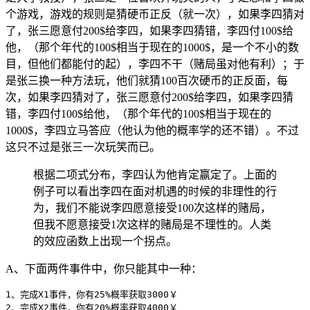
个游戏，游戏的规则是猜硬币正反（就一次），如果李四猜对
了，张三愿意付200$给李四，如果李四猜错，李四付100$给
他，（那个年代的100$相当于现在的1000$，是一个不小的数
目，但他们都能付的起），李四不干（赌局虽对他有利）；于
是张三换一种方法玩，他们就猜100百次硬币的正反面，每
次，如果李四猜对了，张三愿意付200$给李四，如果李四猜
错，李四付100$给他，（那个年代的100$相当于现在的
1000$，李四立马答应（他认为他的概率学的还不错）。不过
这只不过是张三一次玩笑而已。
根据二项式分布，李四认为他肯定赢定了。上面的
例子可以看出李四在面对机遇的时候的非理性的行
为，我们不能说李四愿意接受100次这样的赌局，
但我不愿意接受1次这样的赌局是不理性的。人类
的效应函数上出现一个拐点。
A、下面两件事件中，你只能其中一种：
1
、完成X1事件，你有
25
%概率获取
3000
2
、完成X2事件，你有
20
%概率获取
4000
￥