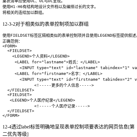
巢状清单应使用UL、OL与DL呈现。

使用H1-H6有结构地设计文件档以及编排过长的文字。

将相关的连结加以群组。
12-3-2对于相类似的表单控制项加以群组
使用FIELDSET标签区隔相类似的表单控制项并且使用LEGEND标签提供叙述。
<
FORM
>
<
FIELDSET
>
<
LEGEND
>
个人资料
</
LEGEND
>
<
LABEL
for
=
"lastname"
>
姓氏：
</
LABEL
>
<
INPUT
type
=
"text"
id
=
"lastname"
tabindex
=
"1"
va
<
LABEL
for
=
"firstname"
>
名字：
</
LABEL
>
<
INPUT
type
=
"text"
id
=
"firstname"
tabindex
=
"2"
v
<!-----更多的个人信息----->
</
FIELDSET
>
<
FIELDSET
>
<
LEGEND
>
个人医疗纪录
</
LEGEND
>
<!-----个人医疗记录----->
</
FIELDSET
>
</
FORM
>
12-4透过label标签明确地呈现表单控制项要表达的网页信息[第
二优先等级]