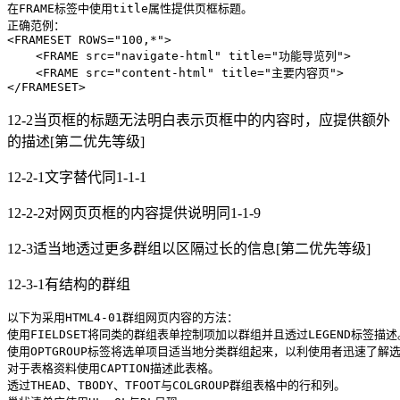
在FRAME标签中使用title属性提供页框标题。

<
FRAMESET
ROWS
=
"100,*"
>
<
FRAME
src
=
"navigate-html"
title
=
"功能导览列"
>
<
FRAME
src
=
"content-html"
title
=
"主要内容页"
>
</
FRAMESET
>
12-2当页框的标题无法明白表示页框中的内容时，应提供额外
的描述[第二优先等级]
12-2-1文字替代同1-1-1
12-2-2对网页页框的内容提供说明同1-1-9
12-3适当地透过更多群组以区隔过长的信息[第二优先等级]
12-3-1有结构的群组
以下为采用HTML4
-01
群组网页内容的方法：

使用FIELDSET将同类的群组表单控制项加以群组并且透过LEGEND标签描述。
使用OPTGROUP标签将选单项目适当地分类群组起来，以利使用者迅速了解选
对于表格资料使用CAPTION描述此表格。

透过THEAD、TBODY、TFOOT与COLGROUP群组表格中的行和列。
