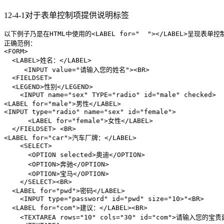
12-4-1对于表单控制项提供说明标签
以下例子乃是在HTML中使用的
<
LABEL
for
=
"  "
>
</
LABEL
>
呈现表单控
<
FORM
>
<
LABEL
>
姓名：
</
LABEL
>
<
INPUT
value
=
"请输入您的姓名"
>
<
BR
>
<
FIELDSET
>
<
LEGEND
>
性别
</
LEGEND
>
<
INPUT
name
=
"sex"
TYPE
=
"radio"
id
=
"male"
checked
>
<
LABEL
for
=
"male"
>
男性
</
LABEL
>
<
INPUT
type
=
"radio"
name
=
"sex"
id
=
"female"
>
<
LABEL
for
=
"female"
>
女性
</
LABEL
>
</
FIELDSET
>
<
BR
>
<
LABEL
for
=
"car"
>
汽车厂牌：
</
LABEL
>
<
SELECT
>
<
OPTION
selected
>
奥迪
</
OPTION
>
<
OPTION
>
奔驰
</
OPTION
>
<
OPTION
>
宝马
</
OPTION
>
</
SELECT
>
<
BR
>
<
LABEL
for
=
"pwd"
>
密码
</
LABEL
>
<
INPUT
type
=
"password"
id
=
"pwd"
size
=
"10>"
<
BR
>
<
LABEL
for
=
"com"
>
建议：
</
LABEL
>
<
BR
>
<
TEXTAREA
rows
=
"10"
cols
=
"30"
id
=
"com"
>
请输入您的宝贵建