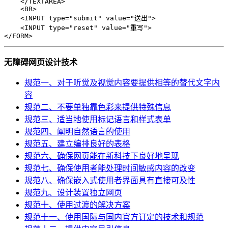
</
TEXTAREA
>
<
BR
>
<
INPUT
type
=
"submit"
value
=
"送出"
>
<
INPUT
type
=
"reset"
value
=
"重写"
>
</
FORM
>
无障碍网页设计技术
规范一、对于听觉及视觉内容要提供相等的替代文字内
容
规范二、不要单独靠色彩来提供特殊信息
规范三、适当地使用标记语言和样式表单
规范四、阐明自然语言的使用
规范五、建立编排良好的表格
规范六、确保网页能在新科技下良好地呈现
规范七、确保使用者能处理时间敏感内容的改变
规范八、确保嵌入式使用者界面具有直接可及性
规范九、设计装置独立网页
规范十、使用过渡的解决方案
规范十一、使用国际与国内官方订定的技术和规范